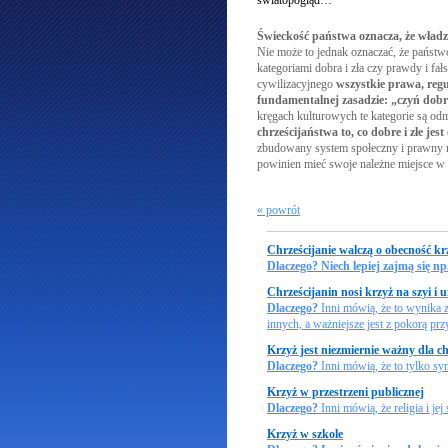
światopogląd…
Świeckość państwa oznacza, że wład
Nie może to jednak oznaczać, że państwo 
kategoriami dobra i zła czy prawdy i fał
cywilizacyjnego
wszystkie prawa, regu
fundamentalnej zasadzie: „czyń dobro
kręgach kulturowych te kategorie są o
chrześcijaństwa to, co dobre i złe jes
zbudowany system społeczny i prawny n
powinien mieć swoje należne miejsce w
« powrót
Chrześcijanie walczą o obecność k
Dlaczego? Niech lepiej zajmą się
Chrześcijanin nosi krzyż na szyi i
Dlaczego?
Inni mówią, że to wynika z
innych, a ważniejsze jest z pokorą 
Krzyż jest niezmiernie ważny dla ch
Dlaczego?
Inni mówią, że to tylko sy
Krzyż w przestrzeni publicznej
Dlaczego?
Inni mówią, że religia i j
Krzyż w szkole