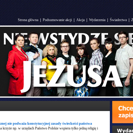
Strona główna
|
Podsumowanie akcji
|
Akcja
|
Wydarzenia
|
Świadectwa
|
Z
cznej nie podważa konstytucyjnej zasady świeckości państwa
a krzyże np. w urzędach Państwo Polskie wspiera tylko jedną religię i