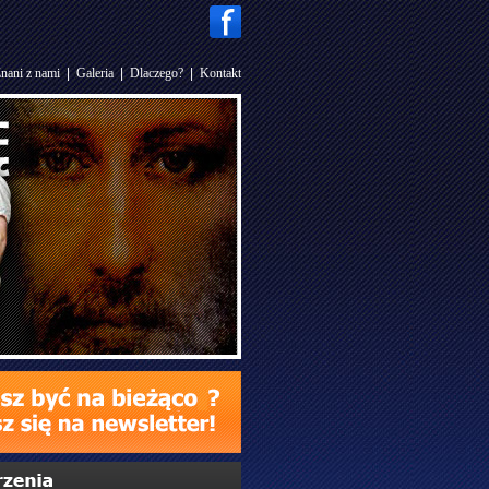
nani z nami
|
Galeria
|
Dlaczego?
|
Kontakt