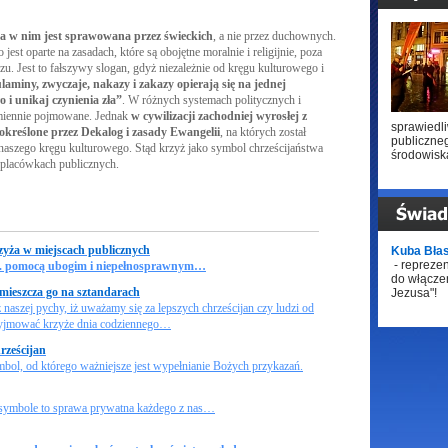
za w nim jest sprawowana przez świeckich
, a nie przez duchownych.
jest oparte na zasadach, które są obojętne moralnie i religijnie, poza
szu. Jest to fałszywy slogan, gdyż niezależnie od kręgu kulturowego i
laminy, zwyczaje, nakazy i zakazy opierają się na jednej
 i unikaj czynienia zła”
. W różnych systemach politycznych i
dmiennie pojmowane. Jednak
w cywilizacji zachodniej wyrosłej z
sprawiedli
t określone przez Dekalog i zasady Ewangelii
, na których został
publiczneg
aszego kręgu kulturowego. Stąd krzyż jako symbol chrześcijaństwa
środowisk
 placówkach publicznych.
rzyża w miejscach publicznych
Kuba Bła
- reprezen
 np. pomocą ubogim i niepełnosprawnym…
do włączen
 umieszcza go na sztandarach
Jezusa"!
 naszej pychy, iż uważamy się za lepszych chrześcijan czy ludzi od
przyjmować krzyże dnia codziennego…
rześcijan
mbol, od którego ważniejsze jest wypełnianie Bożych przykazań.
ej symbole to sprawa prywatna każdego z nas…