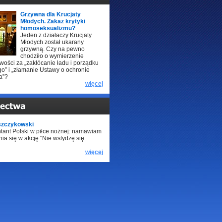
Grzywna dla Krucjaty
Młodych. Zakaz krytyki
homoseksualizmu?
Jeden z działaczy Krucjaty
Młodych został ukarany
grzywną. Czy na pewno
chodziło o wymierzenie
wości za „zakłócanie ładu i porządku
o” i „złamanie Ustawy o ochronie
a”?
więcej
szczykowski
tant Polski w piłce nożnej: namawiam
ia się w akcję "Nie wstydzę się
więcej