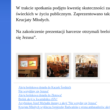
W trakcie spotkania podjęto kwestię skuteczności 
świeckich w życiu publicznym. Zaprezentowano takż
Krucjaty Młodych.
Na zakończenie prezentacji harcerze otrzymali brelo
się Jezusa”.
Akcja brelokowa dotarła do Kaczek Średnich
Nie wstydźmy się Jezusa!
Akcja brelokowa dotarła do Złotowa!
Brelok akcji w kwartalniku eSPe!
Arcybiskup Józef Michalik dumny z akcji ”Nie wstydzę się Jezusa”
Krucjata Młodych wyklucza Agnieszkę Radwańską z grona ambasadorów akcj