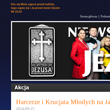
Kto się Mnie zaprze przed ludźmi,
tego zaprę się i Ja przed moim Ojcem
Mt 10.33
Strona główna
|
Podsum
Harcerze i Krucjata Młodych na J
2014-09-15