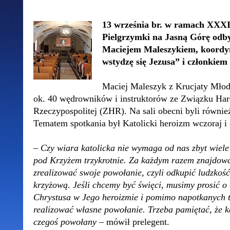
13 września br. w ramach XXXI
Pielgrzymki na Jasną Górę odbył
Maciejem Maleszykiem, koordy
wstydzę się Jezusa” i członkie
Maciej Maleszyk z Krucjaty Mło
ok. 40 wędrowników i instruktorów ze Związku Har
Rzeczypospolitej (ZHR). Na sali obecni byli równi
Tematem spotkania był Katolicki heroizm wczoraj i 
–
Czy wiara katolicka nie wymaga od nas zbyt wiel
pod Krzyżem trzykrotnie. Za każdym razem znajdowa
zrealizować swoje powołanie, czyli odkupić ludzkość
krzyżową. Jeśli chcemy być święci, musimy prosić o
Chrystusa w Jego heroizmie i pomimo napotkanych t
realizować własne powołanie. Trzeba pamiętać, że k
czegoś powołany
– mówił prelegent.