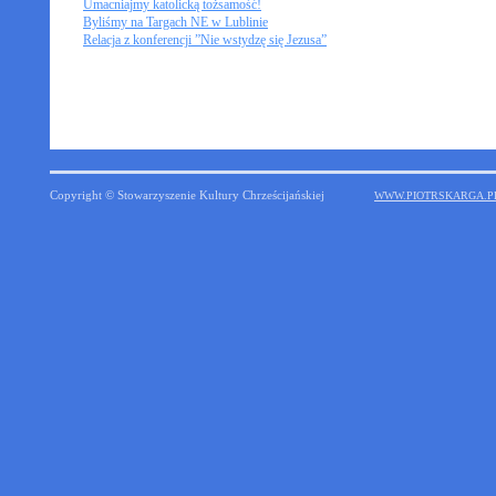
Umacniajmy katolicką tożsamość!
Byliśmy na Targach NE w Lublinie
Relacja z konferencji ”Nie wstydzę się Jezusa”
Copyright © Stowarzyszenie Kultury Chrześcijańskiej
WWW.PIOTRSKARGA.P