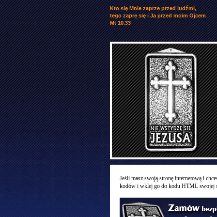
Kto się Mnie zaprze przed ludźmi,
tego zaprę się i Ja przed moim Ojcem
Mt 10.33
Jeśli masz swoją stronę internetową i chce
kodów i wklej go do kodu HTML swojej s