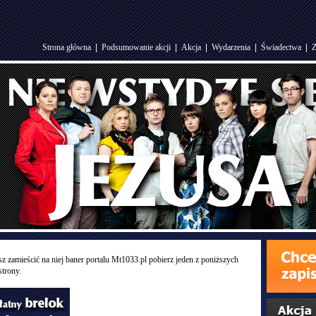
Strona główna
|
Podsumowanie akcji
|
Akcja
|
Wydarzenia
|
Świadectwa
|
Z
sz zamieścić na niej baner portalu Mt1033.pl pobierz jeden z poniższych
trony.