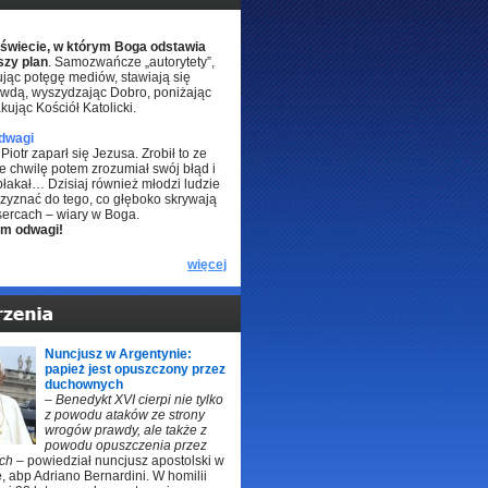
świecie, w którym Boga odstawia
szy plan
. Samozwańcze „autorytety”,
jąc potęgę mediów, stawiają się
wdą, wyszydzając Dobro, poniżając
akując Kościół Katolicki.
dwagi
Piotr zaparł się Jezusa. Zrobił to ze
le chwilę potem zrozumiał swój błąd i
łakał… Dzisiaj również młodzi ludzie
rzyznać do tego, co głęboko skrywają
sercach – wiary w Boga.
im odwagi!
więcej
Nuncjusz w Argentynie:
papież jest opuszczony przez
duchownych
–
Benedykt XVI cierpi nie tylko
z powodu ataków ze strony
wrogów prawdy, ale także z
powodu opuszczenia przez
ch
– powiedział nuncjusz apostolski w
, abp Adriano Bernardini. W homilii