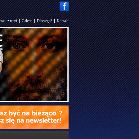
nani z nami
|
Galeria
|
Dlaczego?
|
Kontakt