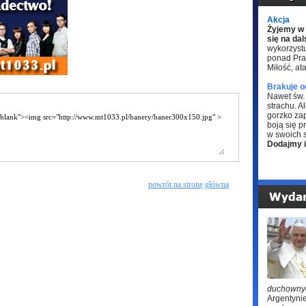
Akcja
Żyjemy w 
się na dal
wykorzystu
ponad Pra
Miłość, at
Brakuje o
Nawet św. 
strachu. A
gorzko zap
boją się p
w swoich 
Dodajmy 
powrót na stronę główną
duchowny
Argentynie