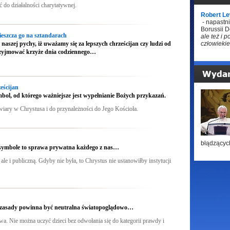
 do działalności charytatywnej.
Robert L
- napastni
Borussii 
mieszcza go na sztandarach
ale też i 
naszej pychy, iż uważamy się za lepszych chrześcijan czy ludzi od
człowiekie
przyjmować krzyże dnia codziennego…
eścijan
mbol, od którego ważniejsze jest wypełnianie Bożych przykazań.
wiary w Chrystusa i do przynależności do Jego Kościoła.
błądzącyc
ej symbole to sprawa prywatna każdego z nas…
 ale i publiczną. Gdyby nie była, to Chrystus nie ustanowiłby instytucji
z zasady powinna być neutralna światopoglądowo…
owa. Nie można uczyć dzieci bez odwołania się do kategorii prawdy i