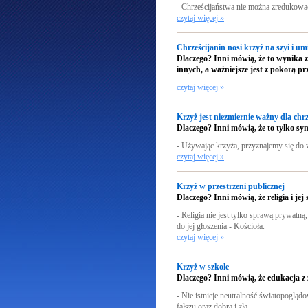
- Chrześcijaństwa nie można zredukować
czytaj więcej »
Chrześcijanin nosi krzyż na szyi i u
Dlaczego?
Inni mówią, że to wynika z 
innych, a ważniejsze jest z pokorą 
czytaj więcej »
Krzyż jest niezmiernie ważny dla chrz
Dlaczego?
Inni mówią, że to tylko sy
- Używając krzyża, przyznajemy się do 
czytaj więcej »
Krzyż w przestrzeni publicznej
Dlaczego?
Inni mówią, że religia i j
- Religia nie jest tylko sprawą prywatną,
do jej głoszenia - Kościoła.
czytaj więcej »
Krzyż w szkole
Dlaczego? Inni mówią, że edukacja 
- Nie istnieje neutralność światopogląd
fałszu oraz dobra i zła.