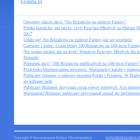
Fronda.pl
Ogromny sukces akcji ”Sto Różańców na stulecie Fatimy”
Polska katolicka, nie laicka, czyli Krucjata Młodych na Marszu N
2017
Udało się! Sto Różańców na stulecie Fatimy już we wrześniu!
Czerwiec i lipiec: Coraz bliżej 100 Różańców na 100-lecie Fatim
Nie wolno ustąpić ani na krok! Wsparcie Krucjaty Młodych dla k
Holandii
Półmetek akcji ”100 Różańców publicznych na 100-lecie Fatimy”
Przeciwko bluźnierczemu terrorowi. Warszawscy katolicy reagują
Publiczny różaniec o odnowę moralną Polski i Polaków. W Biał
się kilkaset osób
Publiczny Różaniec przyciąga coraz więcej wiernych. A to dopier
Warszawski Różaniec publiczny przyciągnął ponad sto pięćdziesią
Copyright © Stowarzyszenie Kultury Chrześcijańskiej
WWW.PIOTRSKARGA.P