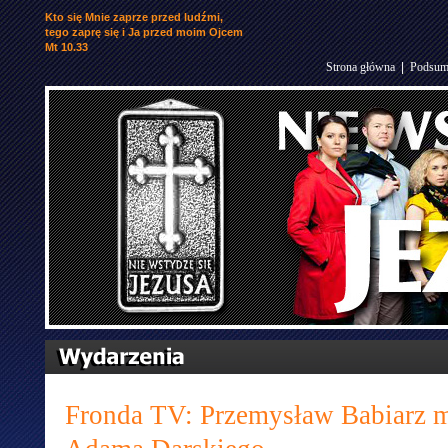
Kto się Mnie zaprze przed ludźmi,
tego zaprę się i Ja przed moim Ojcem
Mt 10.33
Strona główna
|
Podsum
Fronda TV: Przemysław Babiarz mo