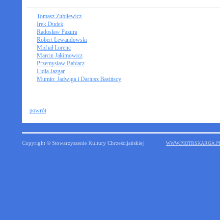
Tomasz Zubilewicz
Irek Dudek
Radosław Pazura
Robert Lewandowski
Michał Lorenc
Marcin Jakimowicz
Przemysław Babiarz
Lidia Jazgar
Mumio: Jadwiga i Dariusz Basińscy
powrót
Copyright © Stowarzyszenie Kultury Chrześcijańskiej
WWW.PIOTRSKARGA.P