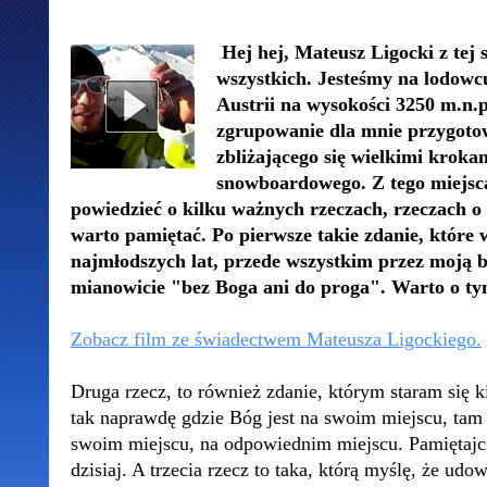
Hej hej, Mateusz Ligocki z tej
wszystkich. Jesteśmy na lodowc
Austrii na wysokości 3250 m.n.p
zgrupowanie dla mnie przygoto
zbliżającego się wielkimi kroka
snowboardowego. Z tego miejs
powiedzieć o kilku ważnych rzeczach, rzeczach o 
warto pamiętać. Po pierwsze takie zdanie, które
najmłodszych lat, przede wszystkim przez moją b
mianowicie "bez Boga ani do proga". Warto o ty
Zobacz film ze świadectwem Mateusza Ligockiego.
Druga rzecz, to również zdanie, którym staram się k
tak naprawdę gdzie Bóg jest na swoim miejscu, tam 
swoim miejscu, na odpowiednim miejscu. Pamiętajci
dzisiaj. A trzecia rzecz to taka, którą myślę, że ud