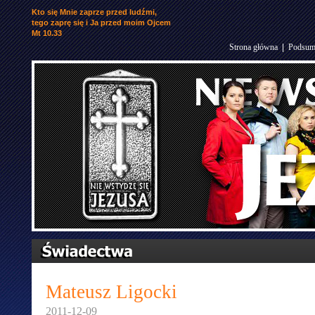
Kto się Mnie zaprze przed ludźmi,
tego zaprę się i Ja przed moim Ojcem
Mt 10.33
Strona główna
|
Podsum
Mateusz Ligocki
2011-12-09