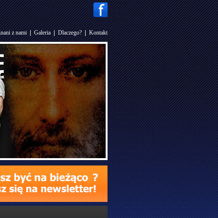
nani z nami
|
Galeria
|
Dlaczego?
|
Kontakt