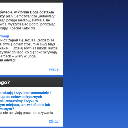
świecie, w którym Boga odstawia
szy plan
. Samozwańcze „autorytety”,
jąc potęgę mediów, stawiają się
wdą, wyszydzając Dobro, poniżając
akując Kościół Katolicki.
dwagi
Piotr zaparł się Jezusa. Zrobił to ze
le chwilę potem zrozumiał swój błąd i
łakał… Dzisiaj również młodzi ludzie
rzyznać do tego, co głęboko skrywają
sercach – wiary w Boga.
im odwagi!
więcej
traktują krzyż instrumentalnie i
ują do celów politycznych
nie zostawimy krzyża w
ym miejscu, tzn. w kościele lub
watnym?
ia nie uchylają prawa do używania
więcej