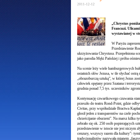
2011-12-12
„Chrystus poniżan
Francuzi. Ulicami
wystawianej w stol
W Paryżu zaprezent
Przedstawienie Rod
ukrzyżowania Chrystusa. Przepełniona sce
jako parodia Męki Pańskiej i próba ośmies
Na scenie leży wiele hamburgerowych buł
ostatnich słów Jezusa, w tle słychać ost
„obrazoburczą sztuką”, w której Jezus zos
człowiek opętany przez Szatana i terrorys
grudnia ponad 7,5 tys. uczestników zgro
Kontynuację czwartkowego czuwania stanow
przeszło do teatru Rond-Point, gdzie odby
Civitas, przy współudziale Bractwa Kapłań
głosił jeden z transparentów na czele poc
chrześcijanie oburzeni”. Na marsz kilku t
zebrało się ok. 250 osób popierających szt
przedstawienie w istocie nie jest niczym
cenzury, wszyscy razem dla kultury”- tymi
tradycjonalistów nazywała mianem „faszy