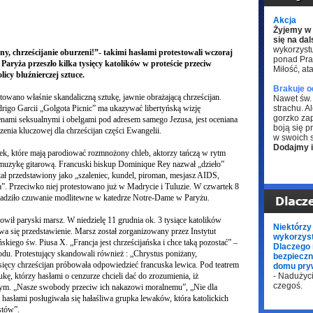
Akcja
Żyjemy w 
się na dal
wykorzystu
y, chrześcijanie oburzeni!”- takimi hasłami protestowali wczoraj
ponad Pra
 Paryża przeszło kilka tysięcy katolików w proteście przeciw
Miłość, at
icy bluźnierczej sztuce.
Brakuje o
owano właśnie skandaliczną sztukę, jawnie obrażającą chrześcijan.
Nawet św. 
rigo Garcii „Golgota Picnic” ma ukazywać libertyńską wizję
strachu. A
gorzko zap
nami seksualnymi i obelgami pod adresem samego Jezusa, jest oceniana
boją się p
zenia kluczowej dla chrześcijan części Ewangelii.
w swoich 
Dodajmy 
ek, które mają parodiować rozmnożony chleb, aktorzy tańczą w rytm
rą muzykę gitarową. Francuski biskup Dominique Rey nazwał „dzieło”
tał przedstawiony jako „szaleniec, kundel, piroman, mesjasz AIDS,
ta”. Przeciwko niej protestowano już w Madrycie i Tuluzie. W czwartek 8
madziło czuwanie modlitewne w katedrze Notre-Dame w Paryżu.
ił paryski marsz. W niedzielę 11 grudnia ok. 3 tysiące katolików
Niektórzy 
wa się przedstawienie. Marsz został zorganizowany przez Instytut
wykorzyst
skiego św. Piusa X. „Francja jest chrześcijańska i chce taką pozostać” –
Dlaczego
hodu. Protestujący skandowali również : „Chrystus poniżany,
bezpieczn
ysięcy chrześcijan próbowała odpowiedzieć francuska lewica. Pod teatrem
domu pry
ukę, którzy hasłami o cenzurze chcieli dać do zrozumienia, iż
- Nadużyc
czegoś.
 złym. „Nasze swobody przeciw ich nakazowi moralnemu”, „Nie dla
 hasłami posługiwała się hałaśliwa grupka lewaków, która katolickich
stów”.