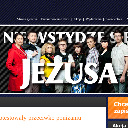
Strona główna
|
Podsumowanie akcji
|
Akcja
|
Wydarzenia
|
Świadectwa
|
Z
protestowały przeciwko poniżaniu