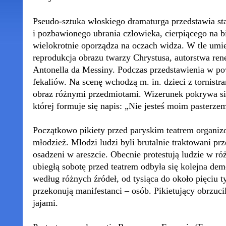
Pseudo-sztuka włoskiego dramaturga przedstawia st
i pozbawionego ubrania człowieka, cierpiącego na b
wielokrotnie oporządza na oczach widza. W tle umie
reprodukcja obrazu twarzy Chrystusa, autorstwa re
Antonella da Messiny. Podczas przedstawienia w pow
fekaliów. Na scenę wchodzą m. in. dzieci z tornistra
obraz różnymi przedmiotami. Wizerunek pokrywa si
której formuje się napis: „Nie jesteś moim pasterze
Początkowo pikiety przed paryskim teatrem organiz
młodzież. Młodzi ludzi byli brutalnie traktowani prze
osadzeni w areszcie. Obecnie protestują ludzie w 
ubiegłą sobotę przed teatrem odbyła się kolejna demo
według różnych źródeł, od tysiąca do około pięciu ty
przekonują manifestanci – osób. Pikietujący obrzuci
jajami.