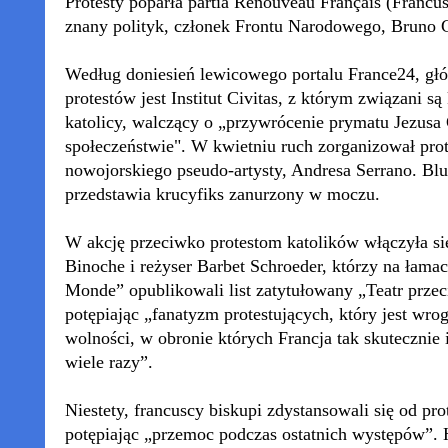
Protesty poparła partia Renouveau Français (Francu
znany polityk, członek Frontu Narodowego, Bruno G
Według doniesień lewicowego portalu France24, gł
protestów jest Institut Civitas, z którym związani s
katolicy, walczący o „przywrócenie prymatu Jezusa
społeczeństwie". W kwietniu ruch zorganizował prot
nowojorskiego pseudo-artysty, Andresa Serrano. Blu
przedstawia krucyfiks zanurzony w moczu.
W akcję przeciwko protestom katolików włączyła się
Binoche i reżyser Barbet Schroeder, którzy na łama
Monde” opublikowali list zatytułowany „Teatr prze
potępiając „fanatyzm protestujących, który jest wro
wolności, w obronie których Francja tak skutecznie
wiele razy”.
Niestety, francuscy biskupi zdystansowali się od pro
potępiając „przemoc podczas ostatnich występów”. 