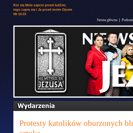
Kto się Mnie zaprze przed ludźmi,
tego zaprę się i Ja przed moim Ojcem
Mt 10.33
Strona główna
|
Podsum
Protesty katolików oburzonych bl