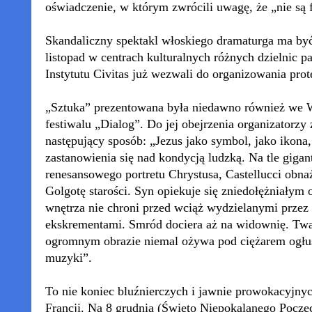
oświadczenie, w którym zwrócili uwagę, że „nie są 
Skandaliczny spektakl włoskiego dramaturga ma być
listopad w centrach kulturalnych różnych dzielnic 
Instytutu Civitas już wezwali do organizowania prot
„Sztuka” prezentowana była niedawno również we 
festiwalu „Dialog”. Do jej obejrzenia organizatorzy
następujący sposób: „Jezus jako symbol, jako ikona
zastanowienia się nad kondycją ludzką. Na tle giga
renesansowego portretu Chrystusa, Castellucci obn
Golgotę starości. Syn opiekuje się zniedołężniałym
wnętrza nie chroni przed wciąż wydzielanymi przez
ekskrementami. Smród dociera aż na widownię. Twa
ogromnym obrazie niemal ożywa pod ciężarem ogłu
muzyki”.
To nie koniec bluźnierczych i jawnie prowokacyjnyc
Francji. Na 8 grudnia (Święto Niepokalanego Poczęc