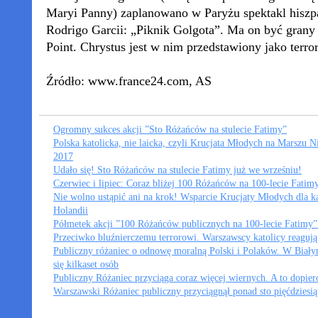
Maryi Panny) zaplanowano w Paryżu spektakl hiszp
Rodrigo Garcii: „Piknik Golgota”. Ma on być grany
Point. Chrystus jest w nim przedstawiony jako terro
Źródło: www.france24.com, AS
Ogromny sukces akcji ”Sto Różańców na stulecie Fatimy”
Polska katolicka, nie laicka, czyli Krucjata Młodych na Marszu N
2017
Udało się! Sto Różańców na stulecie Fatimy już we wrześniu!
Czerwiec i lipiec: Coraz bliżej 100 Różańców na 100-lecie Fatim
Nie wolno ustąpić ani na krok! Wsparcie Krucjaty Młodych dla k
Holandii
Półmetek akcji ”100 Różańców publicznych na 100-lecie Fatimy”
Przeciwko bluźnierczemu terrorowi. Warszawscy katolicy reagują
Publiczny różaniec o odnowę moralną Polski i Polaków. W Biał
się kilkaset osób
Publiczny Różaniec przyciąga coraz więcej wiernych. A to dopier
Warszawski Różaniec publiczny przyciągnął ponad sto pięćdziesią