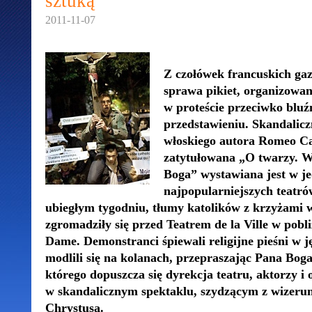
sztuką
2011-11-07
Z czołówek francuskich gaz
sprawa pikiet, organizowa
w proteście przeciwko blu
przedstawieniu. Skandalic
włoskiego autora Romeo Ca
zatytułowana „O twarzy. 
Boga” wystawiana jest w j
najpopularniejszych teatr
ubiegłym tygodniu, tłumy katolików z krzyżami 
zgromadziły się przed Teatrem de la Ville w pobl
Dame. Demonstranci śpiewali religijne pieśni w j
modlili się na kolanach, przepraszając Pana Boga
którego dopuszcza się dyrekcja teatru, aktorzy i 
w skandalicznym spektaklu, szydzącym z wizeru
Chrystusa.