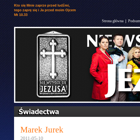
Kto się Mnie zaprze przed ludźmi,
tego zaprę się i Ja przed moim Ojcem
Mt 10.33
Strona główna
|
Podsum
Marek Jurek
2011-05-10