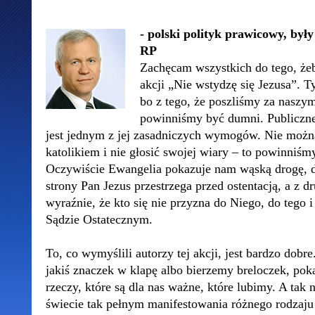
- polski polityk prawicowy, by
RP
Zachęcam wszystkich do tego, że
akcji „Nie wstydzę się Jezusa”. T
bo z tego, że poszliśmy za naszy
powinniśmy być dumni. Publiczn
jest jednym z jej zasadniczych wymogów. Nie mo
katolikiem i nie głosić swojej wiary – to powinniśm
Oczywiście Ewangelia pokazuje nam wąską drogę, dl
strony Pan Jezus przestrzega przed ostentacją, a z 
wyraźnie, że kto się nie przyzna do Niego, do tego i
Sądzie Ostatecznym.
To, co wymyślili autorzy tej akcji, jest bardzo dob
jakiś znaczek w klapę albo bierzemy breloczek, po
rzeczy, które są dla nas ważne, które lubimy. A ta
świecie tak pełnym manifestowania różnego rodzaju 