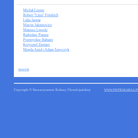
Michał Lorenc
Robert ”Litza” Friedrich
Lidia Jazgar
Marcin Jakimowicz
Mateusz Ligocki
Radosław Pazura
Przemysław Babiarz
Krzysztof Ziemiec
Magda Anioł i Adam Szewczyk
powrót
Copyright © Stowarzyszenie Kultury Chrześcijańskiej
WWW.PIOTRSKARGA.P